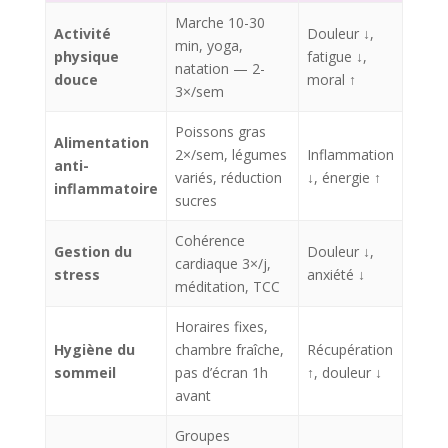
Marche 10-30
Activité
Douleur ↓,
min, yoga,
physique
fatigue ↓,
natation — 2-
douce
moral ↑
3×/sem
Poissons gras
Alimentation
2×/sem, légumes
Inflammation
anti-
variés, réduction
↓, énergie ↑
inflammatoire
sucres
Cohérence
Gestion du
Douleur ↓,
cardiaque 3×/j,
stress
anxiété ↓
méditation, TCC
Horaires fixes,
Hygiène du
chambre fraîche,
Récupération
sommeil
pas d’écran 1h
↑, douleur ↓
avant
Groupes