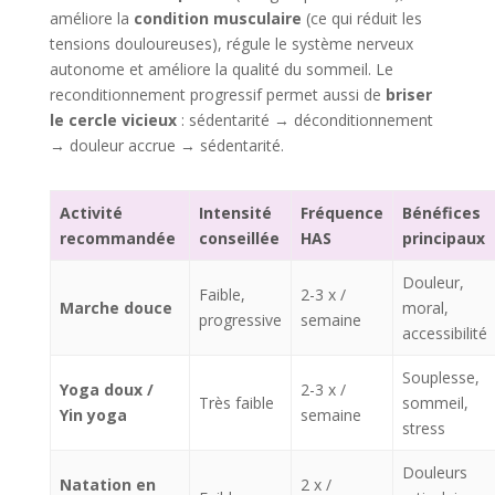
améliore la
condition musculaire
(ce qui réduit les
tensions douloureuses), régule le système nerveux
autonome et améliore la qualité du sommeil. Le
reconditionnement progressif permet aussi de
briser
le cercle vicieux
: sédentarité → déconditionnement
→ douleur accrue → sédentarité.
Activité
Intensité
Fréquence
Bénéfices
recommandée
conseillée
HAS
principaux
Douleur,
Faible,
2-3 x /
Marche douce
moral,
progressive
semaine
accessibilité
Souplesse,
Yoga doux /
2-3 x /
Très faible
sommeil,
Yin yoga
semaine
stress
Douleurs
Natation en
2 x /