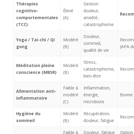
Thérapies
Gestion
cognitivo-
Élevé
douleur,
Reco
comportementales
(A)
anxiété,
(TCC)
catastrophisme
Douleur,
Yoga / Tai-chi / Qi
Modéré
Recom
sommeil,
gong
(B)
(APA d
qualité de vie
Stress,
Méditation pleine
Modéré
catastrophisme,
Recom
conscience (MBSR)
(B)
bien-être
Faible à
Inflammation,
Alimentation anti-
modéré
énergie,
Bonne 
inflammatoire
(C)
microbiote
Hygiène du
Modéré
Récupération,
Recom
sommeil
(B)
douleur, fatigue
Faible à
Douleur, fatigue
Option