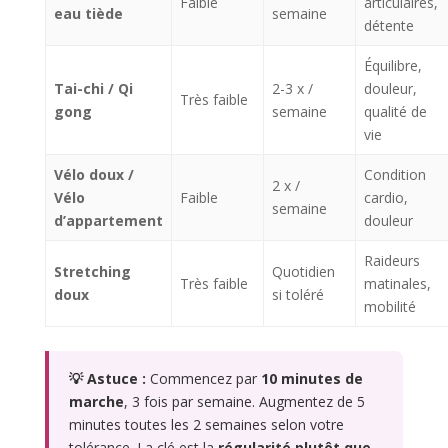
Faible
articulaires,
eau tiède
semaine
détente
Équilibre,
Tai-chi / Qi
2-3 x /
douleur,
Très faible
gong
semaine
qualité de
vie
Vélo doux /
Condition
2 x /
Vélo
Faible
cardio,
semaine
d’appartement
douleur
Raideurs
Stretching
Quotidien
Très faible
matinales,
doux
si toléré
mobilité
💡 Astuce :
Commencez par
10 minutes de
marche
, 3 fois par semaine. Augmentez de 5
minutes toutes les 2 semaines selon votre
tolérance. La clé est la
régularité plutôt que