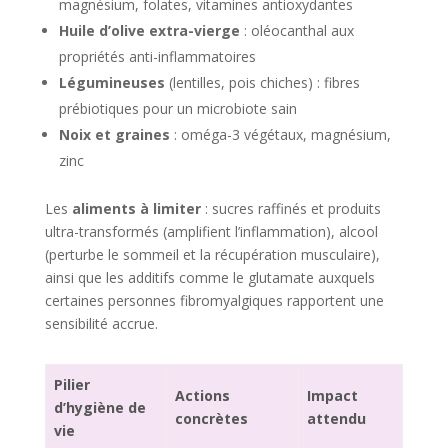
magnésium, folates, vitamines antioxydantes
Huile d’olive extra-vierge
: oléocanthal aux
propriétés anti-inflammatoires
Légumineuses
(lentilles, pois chiches) : fibres
prébiotiques pour un microbiote sain
Noix et graines
: oméga-3 végétaux, magnésium,
zinc
Les
aliments à limiter
: sucres raffinés et produits
ultra-transformés (amplifient l’inflammation), alcool
(perturbe le sommeil et la récupération musculaire),
ainsi que les additifs comme le glutamate auxquels
certaines personnes fibromyalgiques rapportent une
sensibilité accrue.
Pilier
Actions
Impact
d’hygiène de
concrètes
attendu
vie